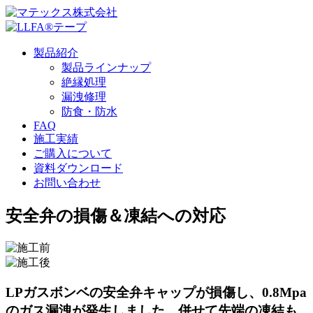
製品紹介
製品ラインナップ
絶縁処理
漏洩修理
防食・防水
FAQ
施工実績
ご購入について
資料ダウンロード
お問い合わせ
安全弁の損傷＆凍結への対応
LPガスボンベの安全弁キャップが損傷し、0.8Mpa
のガス漏洩が発生しました。併せて先端の凍結も