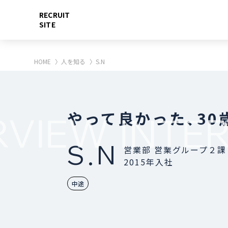
RECRUIT
SITE
HOME
人を知る
S.N
やって良かった、30
RVIEW
INTER
S.N
営業部 営業グループ２課
2015年入社
中途