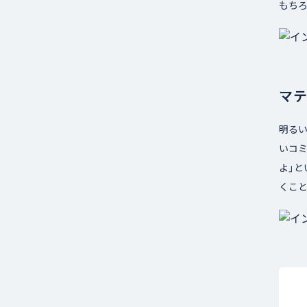
もち
マ
明る
いコ
よ」
くこ