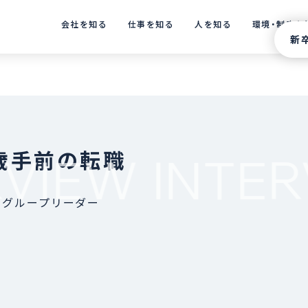
会社を知る
仕事を知る
人を知る
環境・制度を
新
歳手前の転職
VIEW
INTER
 グループリーダー