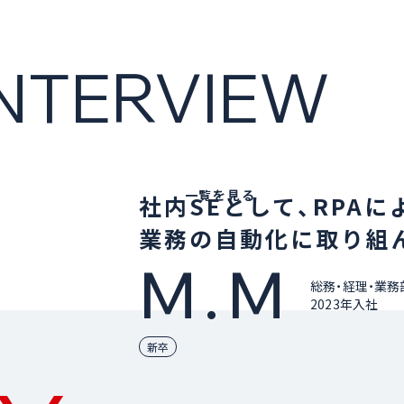
INTERVIEW
一覧を見る
社内SEとして、RPAに
業務の自動化に取り組
M.M
総務・経理・業務
2023年入社
新卒